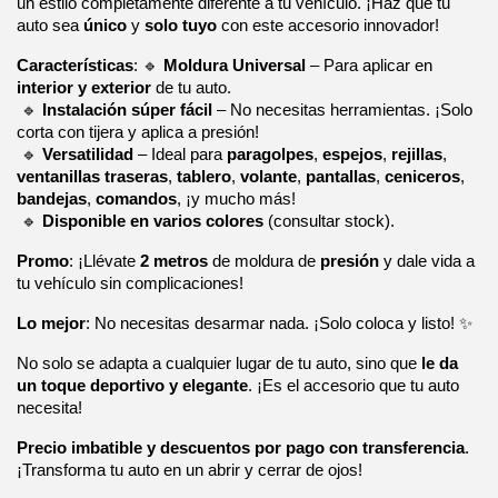
un estilo completamente diferente a tu vehículo. ¡Haz que tu 
auto sea 
único
 y 
solo tuyo
 con este accesorio innovador!
Características
: 🔹 
Moldura Universal
 – Para aplicar en 
interior y exterior
 de tu auto.
 🔹 
Instalación súper fácil
 – No necesitas herramientas. ¡Solo 
corta con tijera y aplica a presión!
 🔹 
Versatilidad
 – Ideal para 
paragolpes
, 
espejos
, 
rejillas
, 
ventanillas traseras
, 
tablero
, 
volante
, 
pantallas
, 
ceniceros
, 
bandejas
, 
comandos
, ¡y mucho más!
 🔹 
Disponible en varios colores
 (consultar stock).
Promo
: ¡Llévate 
2 metros
 de moldura de 
presión 
y dale vida a 
tu vehículo sin complicaciones!
Lo mejor
: No necesitas desarmar nada. ¡Solo coloca y listo! ✨
No solo se adapta a cualquier lugar de tu auto, sino que 
le da 
un toque deportivo y elegante
. ¡Es el accesorio que tu auto 
necesita!
Precio imbatible y descuentos por pago con transferencia
. 
¡Transforma tu auto en un abrir y cerrar de ojos!