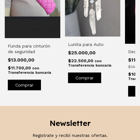
Lunita para Auto
Funda para cinturón
Deco 
de seguridad
$25.000,00
$11.
$13.000,00
$22.500,00
con
Transferencia bancaria
$14.2
$11.700,00
con
Transferencia bancaria
$10.
Comprar
Transf
C
Newsletter
Registrate y recibí nuestras ofertas.