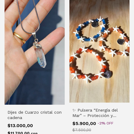
✨ Pulsera “Energía del
Dijes de Cuarzo cristal con
Mar” – Protección y
cadena
Renacimiento Interior ✨
$5.900,00
-
21
%
OFF
$13.000,00
$7.500,00
$11.700,00
con