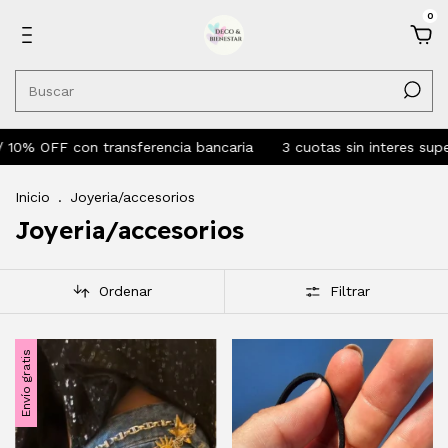
0
n transferencia bancaria
3 cuotas sin interes superando $55.
Inicio
.
Joyeria/accesorios
Joyeria/accesorios
Ordenar
Filtrar
Envío gratis