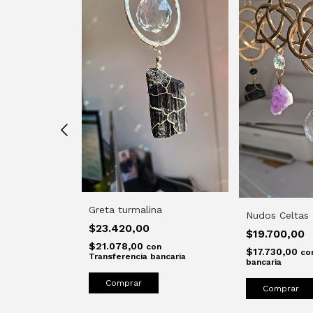
Greta turmalina
Vida / Música
Nudos Celtas
$23.420,00
$19.700,00
$21.078,00
con
$17.730,00
n
co
Transferencia bancaria
ancaria
bancaria
Comprar
Comprar