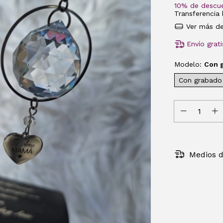
10% de descu
Transferencia 
Ver más de
Envío grati
Modelo:
Con 
Con grabado
Medios d