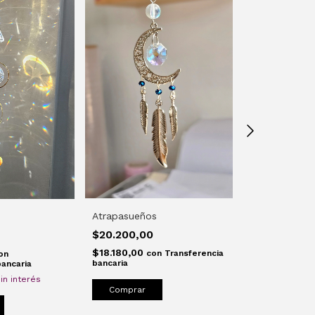
Atrapasueños
Sol y Luna ☪️
$20.200,00
$35.000,0
$18.180,00
$31.500,00
con
Transferencia
c
on
bancaria
Transferencia 
bancaria
in interés
Comprar