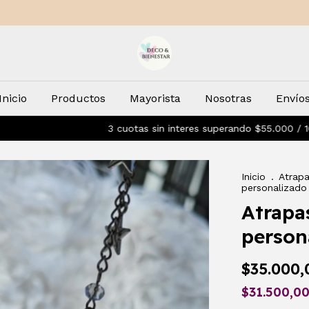
Inicio
Productos
Mayorista
Nosotras
Envío
3 cuotas sin interes superando $55.000 / 10% OFF co
Inicio
.
Atrapa
personalizado
Atrapa
person
$35.000,
$31.500,0