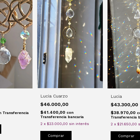
Lucia Cuarzo
Lucia
$46.000,00
$43.300,00
$41.400,00
$38.970,00
con
c
n
Transferencia
Transferencia bancaria
Transferencia 
2
x
$23.000,00
sin interés
2
x
$21.650,00
s
Comprar