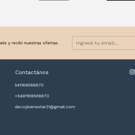
ate y recibí nuestras ofertas.
Contactános
541169568870
+5491169568870
decoybienestar21@gmail.com