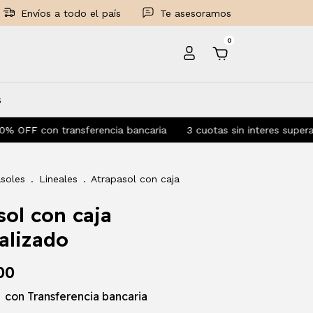
Envíos a todo el país
Te asesoramos
0
s
n transferencia bancaria
3 cuotas sin interes superando $55.0
soles
.
Lineales
.
Atrapasol con caja
sol con caja
alizado
00
0
con
Transferencia bancaria