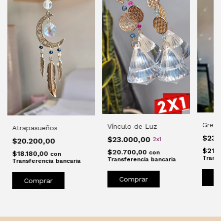
Greta
Vínculo de Luz
Atrapasueños
$23.
$23.000,00
2x1
$20.200,00
$21.
$20.700,00
con
$18.180,00
con
Transf
Transferencia bancaria
Transferencia bancaria
C
Comprar