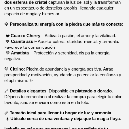
dos esferas de cristal
 capturan la luz del sol y la transforman 
en un espectáculo de destellos arcoíris, llenando cualquier 
espacio de magia y bienestar.
💎 
Personaliza tu energía con la piedra que más te conecte
:
 ❤️ 
Cuarzo Cherry
 – Activa la pasión, el amor y la vitalidad.
 💙 
Cianita azul
– A
porta calma, claridad mental y armonía.
Favorece la comunicación
 💜 
Amatista
 – Protección y serenidad, disipa la energía 
negativa.
💛 
Citrino: 
Piedra de abundancia y energía positiva. Atrae 
prosperidad y motivación, ayudando a potenciar la confianza y 
el optimismo ✨
🔗 
Detalles elegantes
: Disponible en 
plateado o dorado
. 
Déjanos tu comentario al realizar la compra para elegir tu color 
favorito, sino se enviará como esta en la foto.
📏 
Tamaño ideal para llenar tu hogar de luz y armonía.
 ☀️ 
Ubícalo cerca de una ventana y deja que la magia fluya.
Isabella es más que un atrapasol, es un reflejo de tu 