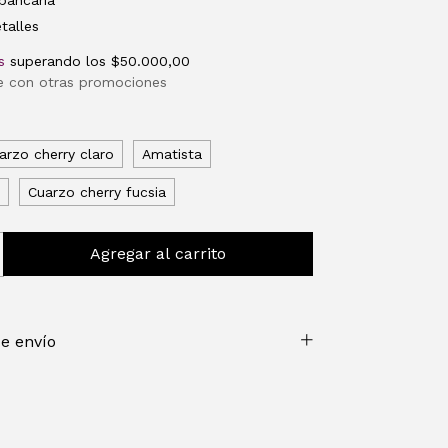
bancaria
talles
s
superando los
$50.000,00
e con otras promociones
o
arzo cherry claro
Amatista
Cuarzo cherry fucsia
e envío