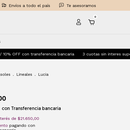
Envíos a todo el país
Te asesoramos
0
s
n transferencia bancaria
3 cuotas sin interes superando $55.
soles
.
Lineales
.
Lucia
00
0
con
Transferencia bancaria
nterés de
$21.650,00
ento
pagando con