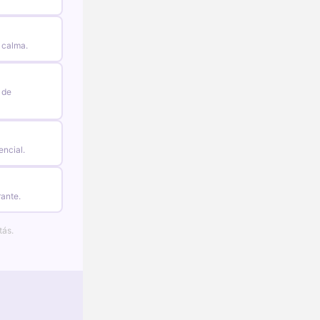
 calma.
 de
encial.
rante.
tás.