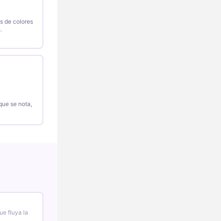
os de colores
.
que se nota,
ue fluya la