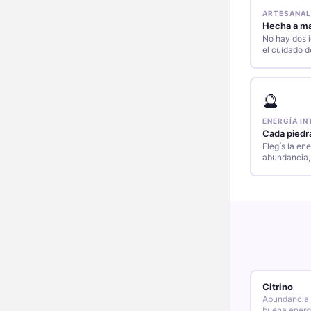
ARTESANAL
Hecha a ma
No hay dos i
el cuidado d
🔮
ENERGÍA I
Cada piedra
Elegís la ene
abundancia,
Citrino
Abundancia ·
buena energ