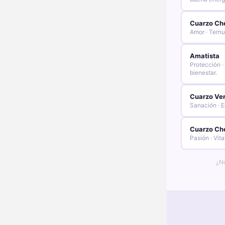
Cuarzo Che
Amor · Ternu
Amatista
Protección ·
bienestar.
Cuarzo Ve
Sanación · E
Cuarzo Che
Pasión · Vita
¿No