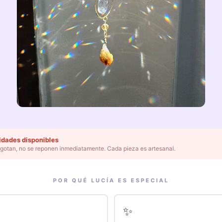
idades disponibles
gotan, no se reponen inmediatamente. Cada pieza es artesanal.
POR QUÉ LUCÍA ES ESPECIAL
✨