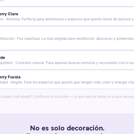
rry Claro
ra · Armonía. Perfecta para dormitorios o espacios que querés llenar de dulzura y
 Intuición · Paz espiritual. La más elegida para meditación, descanso y ambientes
rde
quilibrio · Conexión natural. Para quienes buscan armonía y reconexión con lo es
rry Fucsia
lidad · Alegría. Para los espacios que querés que tengan vida, color y energía vib
 sabés cuál elegir? Confiá en tu intuición — la que más te llama es la que necesi
No es solo decoración.