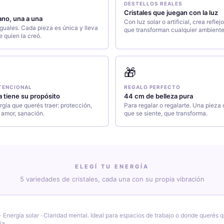
DESTELLOS REALES
Cristales que juegan con la luz
no, una a una
Con luz solar o artificial, crea reflej
guales. Cada pieza es única y lleva
que transforman cualquier ambiente
e quien la creó.
🎁
NTENCIONAL
REGALO PERFECTO
 tiene su propósito
44 cm de belleza pura
rgía que querés traer: protección,
Para regalar o regalarte. Una pieza 
 amor, sanación.
que se siente, que transforma.
ELEGÍ TU ENERGÍA
5 variedades de cristales, cada una con su propia vibración
 Energía solar · Claridad mental. Ideal para espacios de trabajo o donde querés q
ía.