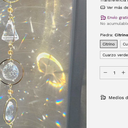
Transferencia 
Ver más de
Envío grati
No acumulabl
Piedra:
Citrin
Citrino
Cu
Cuarzo verde
Medios d